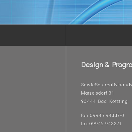
Design & Progr
SowieSo creativ.handw
Matzelsdorf 31
93444 Bad Kötzting
fon
09945 94337-0
fax 09945 943371