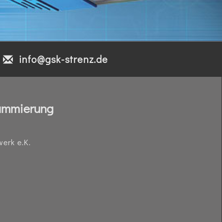
info@gsk-strenz.de
ammierung
erk e.K.