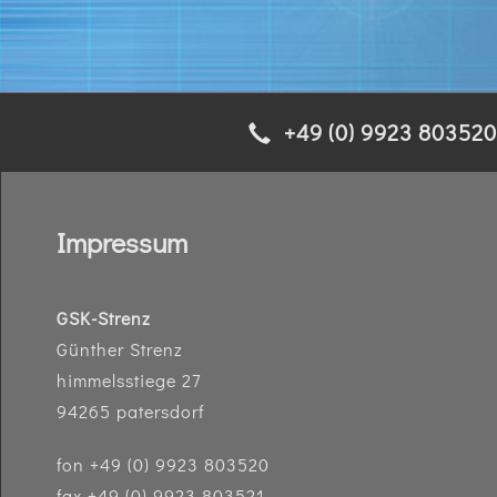
+49 (0) 9923 803520
Impressum
GSK-Strenz
Günther Strenz
himmelsstiege 27
94265 patersdorf
fon
+49 (0) 9923 803520
fax +49 (0) 9923 803521