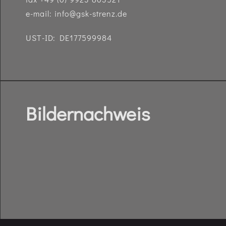
e-mail:
info@gsk-strenz.de
UST-ID: DE177599984
Bildernachweis